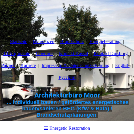
Startseite
Referenzen
Brandschutz
Energieberatung
10 Argumente
Über uns
Kontakt Kassel
Kontakt Duisburg
Partner
Karriere
Impressum & Datenschutzerklärung
English
Pусский
Architekturbüro Moor
... individuell bauen / gefördertes energetisches
bauen/sanieren BEG (KfW & Bafa) /
Brandschutzplanungen
Energetic Restoration