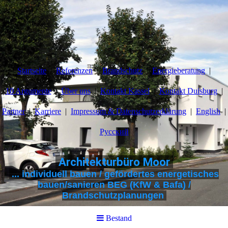
Startseite
Referenzen
Brandschutz
Energieberatung
10 Argumente
Über uns
Kontakt Kassel
Kontakt Duisburg
Partner
Karriere
Impressum & Datenschutzerklärung
English
Pусский
Architekturbüro Moor
... individuell bauen / gefördertes energetisches
bauen/sanieren BEG (KfW & Bafa) /
Brandschutzplanungen
Bestand