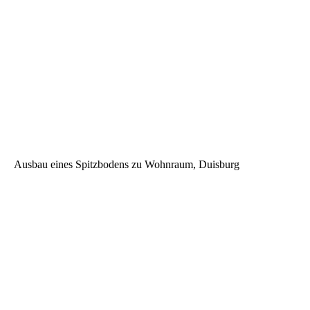
Längsschnitt, mit Dartsellung neue Lichtschneise mittels
Rückbau
Ausbau eines Spitzbodens zu Wohnraum, Duisburg